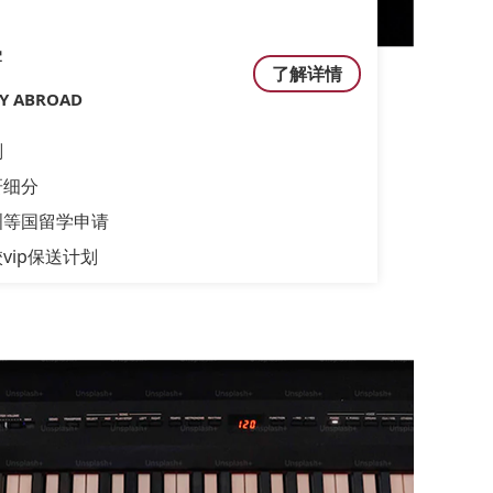
学
了解详情
DY ABROAD
划
研细分
洲等国留学申请
vip保送计划