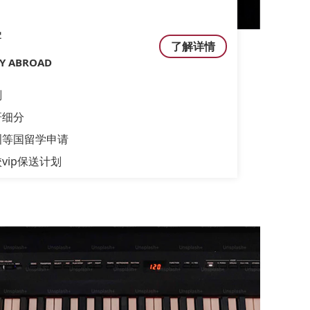
学
了解详情
DY ABROAD
划
研细分
洲等国留学申请
vip保送计划