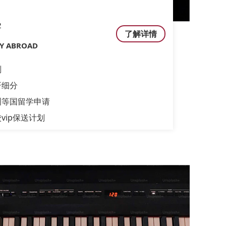
学
了解详情
DY ABROAD
划
研细分
洲等国留学申请
vip保送计划